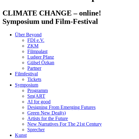
CLIMATE CHANGE
– online!
Symposium und Film-Festival
Über Beyond
FDI e.V.
ZKM
Filmpalast
Ludger Pfanz
Gülsel Özkan
Partner
Filmfestival
Tickets
Symposium
Programm
Sm(ART
AI for good
Designing From Emerging Futures
Green New Deal(s)
Artists for the Future
New Narratives For The 21st Century
Sprecher
Kunst